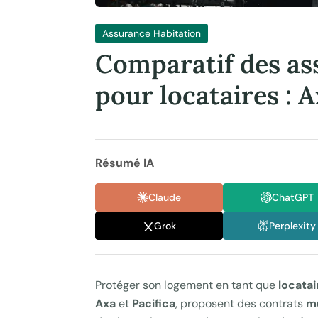
Assurance Habitation
Comparatif des as
pour locataires : A
Résumé IA
Claude
ChatGPT
Grok
Perplexity
Protéger son logement en tant que
locatai
Axa
et
Pacifica
, proposent des contrats
mu