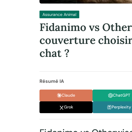
Assurance Animal
Fidanimo vs Otherw
couverture choisi
chat ?
Résumé IA
Claude
ChatGPT
Grok
Perplexity