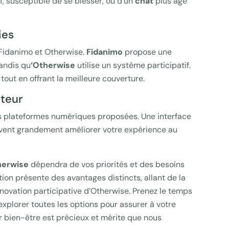
f, susceptible de se blesser, ou d’un
chat
plus âgé
ies
 Fidanimo et Otherwise.
Fidanimo
propose une
tandis qu
‘Otherwise
utilise un système participatif.
out en offrant la meilleure couverture.
ateur
des plateformes numériques proposées. Une interface
peuvent grandement améliorer votre expérience au
herwise
dépendra de vos priorités et des besoins
on présente des avantages distincts, allant de la
innovation participative d’Otherwise. Prenez le temps
xplorer toutes les options pour assurer à votre
r bien-être est précieux et mérite que nous