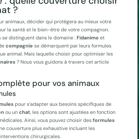
: quelle couverture choisir
hat ?
r animaux, décider qui protégera au mieux votre
our la santé et le bien-être de votre compagnon.
 se distinguent dans le domaine :
Fidanimo
et
 de
compagnie
se démarquent par leurs formules
 animal. Mais laquelle choisir pour optimiser les
inaires
? Nous vous guidons à travers cet article
complète pour vos animaux
rmules
rmules
pour s’adapter aux besoins spécifiques de
en
ou un
chat
, les options sont ajustées en fonction
 médicales. Ainsi, vous pouvez choisir des
formules
ne couverture plus exhaustive incluant les
interventions chirurgicales.